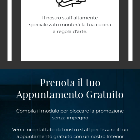
.
Il nostro staff altamente
C
.
specializzato monterà la tua cucina
a regola d’arte.
Prenota il tuo
Appuntamento Gratuito
Compila il modulo per bloccare la promozione
senza impegno
Verrai ricontattato dal nostro staff per fissare il tuo
appuntamento gratuito con un nostro Interior