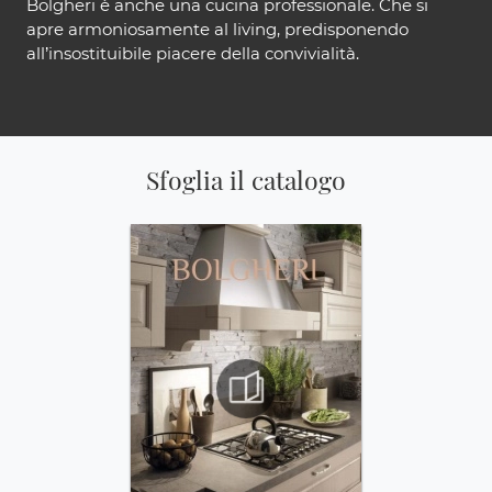
Bolgheri è anche una cucina professionale. Che si
apre armoniosamente al living, predisponendo
all’insostituibile piacere della convivialità.
Sfoglia il catalogo