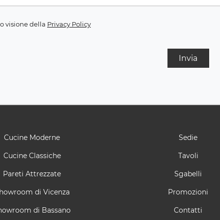
o visione della
Privacy Policy
Invia
Cucine Moderne
Sedie
Cucine Classiche
Tavoli
Pareti Attrezzate
Sgabelli
howroom di Vicenza
Promozioni
howroom di Bassano
Contatti