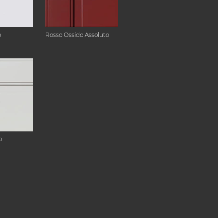
o
Rosso Ossido Assoluto
o