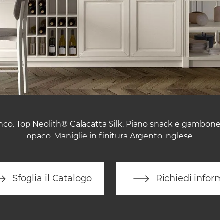
inco. Top Neolith® Calacatta Silk. Piano snack e gambon
opaco. Maniglie in finitura Argento inglese.
Sfoglia il Catalogo
Richiedi infor