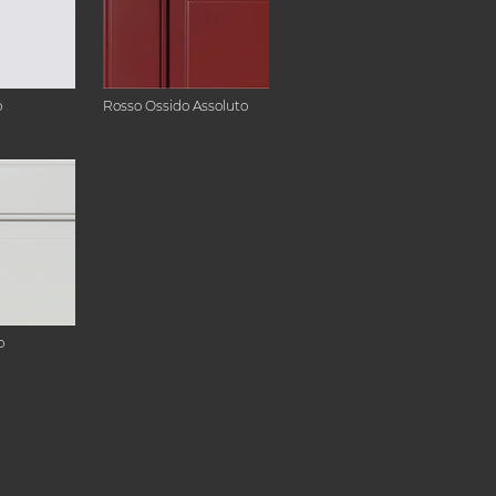
o
Rosso Ossido Assoluto
o