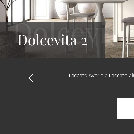
Dolcevita 2
Laccato Avorio e Laccato Z