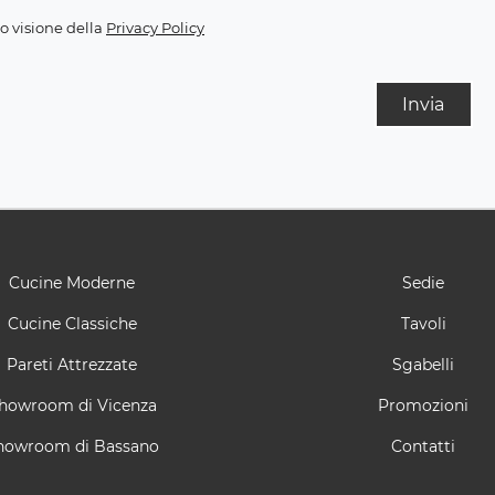
o visione della
Privacy Policy
Invia
Cucine Moderne
Sedie
Cucine Classiche
Tavoli
Pareti Attrezzate
Sgabelli
howroom di Vicenza
Promozioni
howroom di Bassano
Contatti