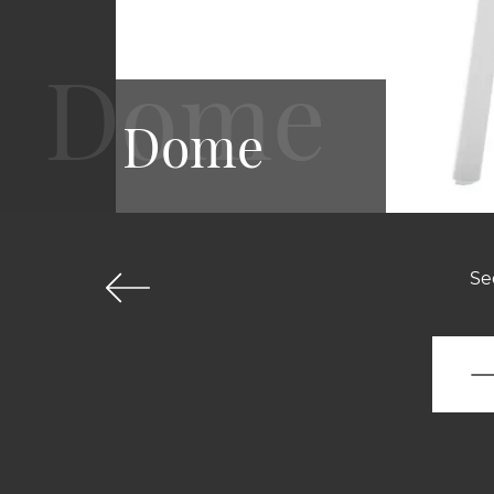
Dome
Se