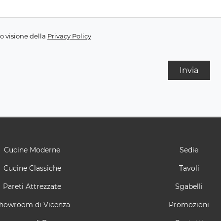
o visione della
Privacy Policy
Invia
Cucine Moderne
Sedie
Cucine Classiche
Tavoli
Pareti Attrezzate
Sgabelli
howroom di Vicenza
Promozioni