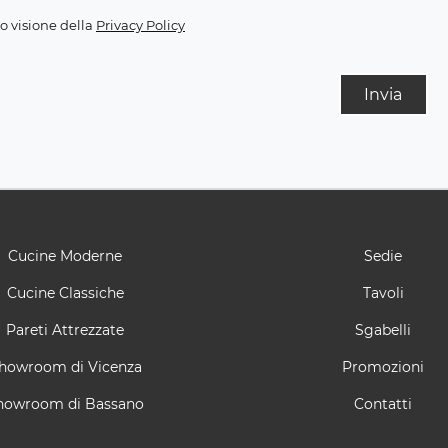
o visione della
Privacy Policy
Invia
Cucine Moderne
Sedie
Cucine Classiche
Tavoli
Pareti Attrezzate
Sgabelli
howroom di Vicenza
Promozioni
howroom di Bassano
Contatti