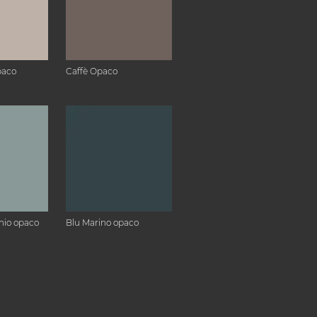
paco
Caffè Opaco
hio opaco
Blu Marino opaco