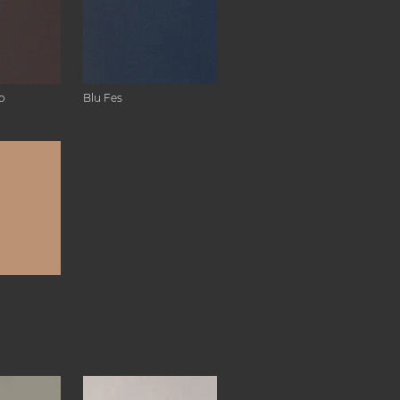
o
Blu Fes