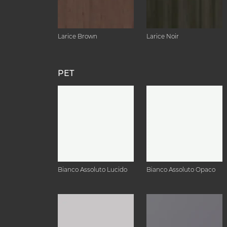
Larice Brown
Larice Noir
PET
Bianco Assoluto Lucido
Bianco Assoluto Opaco