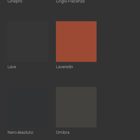
Ginepro
Grigio Piacenza
Lava
Lavaredo
Nero Assoluto
Ombra