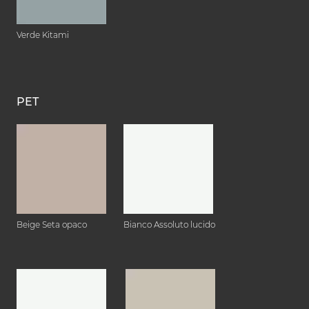
Verde Kitami
PET
Beige Seta opaco
Bianco Assoluto lucido