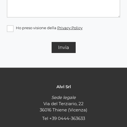
Ho preso visione della
Privacy Policy
Invia
Alvi Srl
Sede legale
Via del Terziario, 22
36016 Thiene (Vicenza)
Tel
+39 0444-363633