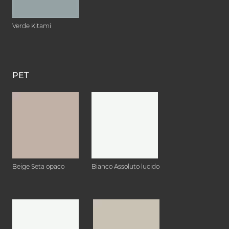
Verde Kitami
PET
Beige Seta opaco
Bianco Assoluto lucido