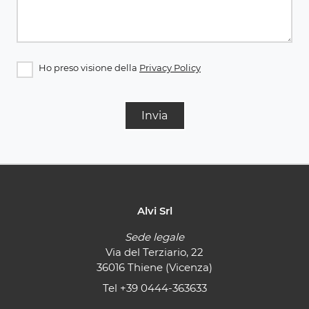
Ho preso visione della
Privacy Policy
Invia
Alvi Srl
Sede legale
Via del Terziario, 22
36016 Thiene (Vicenza)
Tel
+39 0444-363633