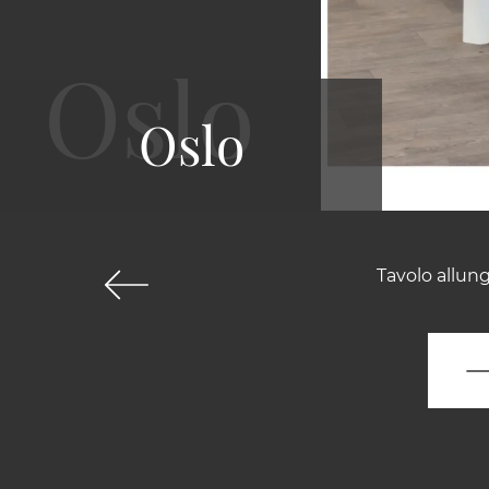
Oslo
Tavolo allun