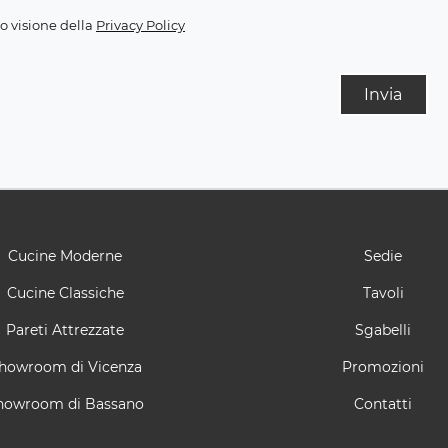
o visione della
Privacy Policy
Invia
Cucine Moderne
Sedie
Cucine Classiche
Tavoli
Pareti Attrezzate
Sgabelli
howroom di Vicenza
Promozioni
howroom di Bassano
Contatti