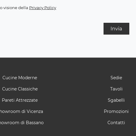
o visione della
Privacy Policy
Invia
Cucine Moderne
Sedie
Cucine Classiche
Tavoli
Pareti Attrezzate
Sgabelli
howroom di Vicenza
Promozioni
howroom di Bassano
Contatti